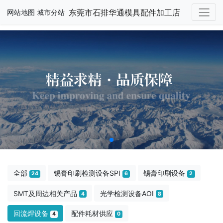
东莞市石排华通模具配件加工店
网站地图
城市分站
全部
锡膏印刷检测设备SPI
锡膏印刷设备
24
6
2
SMT及周边相关产品
光学检测设备AOI
4
8
回流焊设备
配件耗材供应
4
0