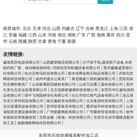
推荐城市:
北京
天津
河北
山西
内蒙古
辽宁
吉林
黑龙江
上海
江苏
浙
江
安徽
福建
江西
山东
河南
湖北
湖南
广东
广西
海南
重庆
四川
贵
州
云南
西藏
陕西
甘肃
青海
宁夏
新疆
友情链接:
威海普田电器有限公司
|
山西建荣物流有限公司
|
沙子烘干机,煤泥烘干设备,木材
粉碎机厂家，移动树枝粉碎机-河南信至利机械设备有限公司
|
贵州鑫隆盛景旅行
社有限公司
|
哈尔滨奇讯科技有限公司
|
衡水绿腾金刚石制品有限公司
|
济南无忧
网络科技有限公司
|
福州华盛办公家具厂
|
泰安隆建工程机械有限公司
|
贵阳高新
恒至磨料磨具厂
|
山东耐通新型建材有限公司
|
山东万达重工股份有限公司
|
贵州
礼誉生态农业发展有限公司
|
北京花娇娇健康科技有限公司
|
东莞市华亿威包装制
品有限公司
|
绥中飞翔园林绿化有限公司
|
任丘市恒亿电气设备有限公司
|
连云港
市东方管件制造有限公司
|
南京鑫航管业有限公司
|
北京集想科技有限公司
|
上海
沃尔诺通风设备有限公司
|
苏州苏星家具有限公司
|
重庆链升科技有限公司
|
山东
省陆巡交通设施有限公司
|
广州新豪陶瓷有限公司
|
广州聚财管道有限公司
|
钦州
科新助农养殖服务部
|
互联金服（珠海）科技有限公司
|
东莞市石排华通模具配件
加工店
|
成都溯峰网络科技有限公司
|
东莞市石排华通模具配件加工店