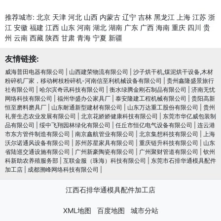
推荐城市:
北京
天津
河北
山西
内蒙古
辽宁
吉林
黑龙江
上海
江苏
浙
江
安徽
福建
江西
山东
河南
湖北
湖南
广东
广西
海南
重庆
四川
贵
州
云南
西藏
陕西
甘肃
青海
宁夏
新疆
友情链接:
威海普田电器有限公司
|
山西建荣物流有限公司
|
沙子烘干机,煤泥烘干设备,木材
粉碎机厂家，移动树枝粉碎机-河南信至利机械设备有限公司
|
贵州鑫隆盛景旅行
社有限公司
|
哈尔滨奇讯科技有限公司
|
衡水绿腾金刚石制品有限公司
|
济南无忧
网络科技有限公司
|
福州华盛办公家具厂
|
泰安隆建工程机械有限公司
|
贵阳高新
恒至磨料磨具厂
|
山东耐通新型建材有限公司
|
山东万达重工股份有限公司
|
贵州
礼誉生态农业发展有限公司
|
北京花娇娇健康科技有限公司
|
东莞市华亿威包装制
品有限公司
|
绥中飞翔园林绿化有限公司
|
任丘市恒亿电气设备有限公司
|
连云港
市东方管件制造有限公司
|
南京鑫航管业有限公司
|
北京集想科技有限公司
|
上海
沃尔诺通风设备有限公司
|
苏州苏星家具有限公司
|
重庆链升科技有限公司
|
山东
省陆巡交通设施有限公司
|
广州新豪陶瓷有限公司
|
广州聚财管道有限公司
|
钦州
科新助农养殖服务部
|
互联金服（珠海）科技有限公司
|
东莞市石排华通模具配件
加工店
|
成都溯峰网络科技有限公司
|
江西石排华通模具配件加工店
XML地图
百度地图
城市分站