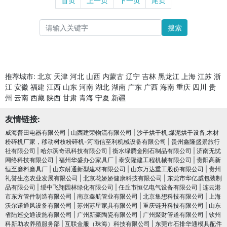
首页
上一页
下一页
尾页
搜索
推荐城市:
北京
天津
河北
山西
内蒙古
辽宁
吉林
黑龙江
上海
江苏
浙
江
安徽
福建
江西
山东
河南
湖北
湖南
广东
广西
海南
重庆
四川
贵
州
云南
西藏
陕西
甘肃
青海
宁夏
新疆
友情链接:
威海普田电器有限公司
|
山西建荣物流有限公司
|
沙子烘干机,煤泥烘干设备,木材
粉碎机厂家，移动树枝粉碎机-河南信至利机械设备有限公司
|
贵州鑫隆盛景旅行
社有限公司
|
哈尔滨奇讯科技有限公司
|
衡水绿腾金刚石制品有限公司
|
济南无忧
网络科技有限公司
|
福州华盛办公家具厂
|
泰安隆建工程机械有限公司
|
贵阳高新
恒至磨料磨具厂
|
山东耐通新型建材有限公司
|
山东万达重工股份有限公司
|
贵州
礼誉生态农业发展有限公司
|
北京花娇娇健康科技有限公司
|
东莞市华亿威包装制
品有限公司
|
绥中飞翔园林绿化有限公司
|
任丘市恒亿电气设备有限公司
|
连云港
市东方管件制造有限公司
|
南京鑫航管业有限公司
|
北京集想科技有限公司
|
上海
沃尔诺通风设备有限公司
|
苏州苏星家具有限公司
|
重庆链升科技有限公司
|
山东
省陆巡交通设施有限公司
|
广州新豪陶瓷有限公司
|
广州聚财管道有限公司
|
钦州
科新助农养殖服务部
|
互联金服（珠海）科技有限公司
|
东莞市石排华通模具配件