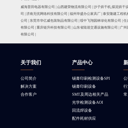
威海普田电器有限公司
|
山西建荣物流有限公司
|
沙子烘干机,煤泥烘干
司
|
济南无忧网络科技有限公司
|
福州华盛办公家具厂
|
泰安隆建工程机
公司
|
东莞市华亿威包装制品有限公司
|
绥中飞翔园林绿化有限公司
|
任
有限公司
|
重庆链升科技有限公司
|
山东省陆巡交通设施有限公司
|
广州
有限公司
|
关于我们
产品中心
公司简介
锡膏印刷检测设备SPI
公
解决方案
锡膏印刷设备
行
合作客户
SMT及周边相关产品
常
光学检测设备AOI
回流焊设备
配件耗材供应