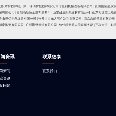
设备,木材粉碎机厂家，移动树枝粉碎机-河南信至利机械设备有限公司
|
贵州鑫隆盛景
械有限公司
|
贵阳高新恒至磨料磨具厂
|
山东耐通新型建材有限公司
|
山东万达重工股
丘市恒亿电气设备有限公司
|
连云港市东方管件制造有限公司
|
南京鑫航管业有限公司
新豪陶瓷有限公司
|
广州聚财管道有限公司
|
钦州科新助农养殖服务部
|
互联金服（珠
新闻资讯
联系德泰
司新闻
联系我们
业资讯
见问题