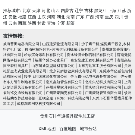
推荐城市:
北京
天津
河北
山西
内蒙古
辽宁
吉林
黑龙江
上海
江苏
浙
江
安徽
福建
江西
山东
河南
湖北
湖南
广东
广西
海南
重庆
四川
贵
州
云南
西藏
陕西
甘肃
青海
宁夏
新疆
友情链接:
威海普田电器有限公司
|
山西建荣物流有限公司
|
沙子烘干机,煤泥烘干设备,木材
粉碎机厂家，移动树枝粉碎机-河南信至利机械设备有限公司
|
贵州鑫隆盛景旅行
社有限公司
|
哈尔滨奇讯科技有限公司
|
衡水绿腾金刚石制品有限公司
|
济南无忧
网络科技有限公司
|
福州华盛办公家具厂
|
泰安隆建工程机械有限公司
|
贵阳高新
恒至磨料磨具厂
|
山东耐通新型建材有限公司
|
山东万达重工股份有限公司
|
贵州
礼誉生态农业发展有限公司
|
北京花娇娇健康科技有限公司
|
东莞市华亿威包装制
品有限公司
|
绥中飞翔园林绿化有限公司
|
任丘市恒亿电气设备有限公司
|
连云港
市东方管件制造有限公司
|
南京鑫航管业有限公司
|
北京集想科技有限公司
|
上海
沃尔诺通风设备有限公司
|
苏州苏星家具有限公司
|
重庆链升科技有限公司
|
山东
省陆巡交通设施有限公司
|
广州新豪陶瓷有限公司
|
广州聚财管道有限公司
|
钦州
科新助农养殖服务部
|
互联金服（珠海）科技有限公司
|
东莞市石排华通模具配件
加工店
|
成都溯峰网络科技有限公司
|
贵州石排华通模具配件加工店
XML地图
百度地图
城市分站