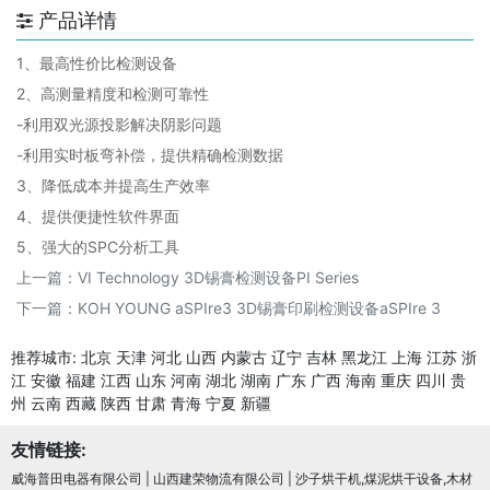
产品详情
1、最高性价比检测设备
2、高测量精度和检测可靠性
-利用双光源投影解决阴影问题
-利用实时板弯补偿，提供精确检测数据
3、降低成本并提高生产效率
4、提供便捷性软件界面
5、强大的SPC分析工具
上一篇：
VI Technology 3D锡膏检测设备PI Series
下一篇：
KOH YOUNG aSPIre3 3D锡膏印刷检测设备aSPIre 3
推荐城市:
北京
天津
河北
山西
内蒙古
辽宁
吉林
黑龙江
上海
江苏
浙
江
安徽
福建
江西
山东
河南
湖北
湖南
广东
广西
海南
重庆
四川
贵
州
云南
西藏
陕西
甘肃
青海
宁夏
新疆
友情链接:
威海普田电器有限公司
|
山西建荣物流有限公司
|
沙子烘干机,煤泥烘干设备,木材