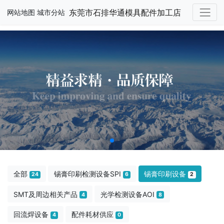
东莞市石排华通模具配件加工店
网站地图
城市分站
全部
锡膏印刷检测设备SPI
锡膏印刷设备
24
6
2
SMT及周边相关产品
光学检测设备AOI
4
8
回流焊设备
配件耗材供应
4
0