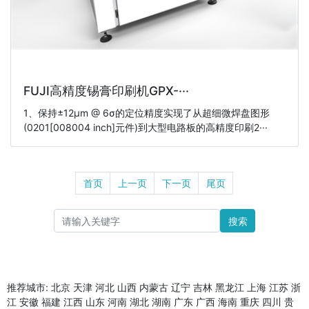
FUJI高精度锡膏印刷机GPX-···
1、保持±12μm @ 6σ的定位精度实现了从超细微焊盘图形
(0201[008004 inch]元件)到大型电路板的高精度印刷2···
首页
上一页
下一页
尾页
搜索
推荐城市:
北京
天津
河北
山西
内蒙古
辽宁
吉林
黑龙江
上海
江苏
浙
江
安徽
福建
江西
山东
河南
湖北
湖南
广东
广西
海南
重庆
四川
贵