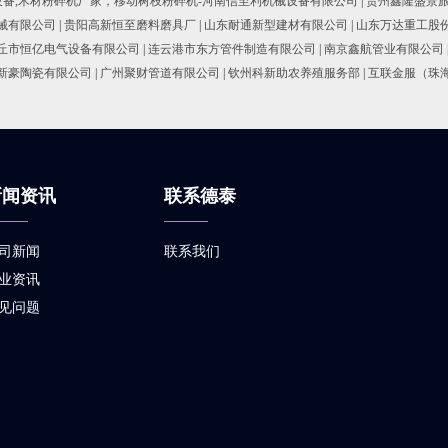
设备,木材粉碎机厂家，移动树枝粉碎机-河南信至利机械设备有限公司
|
贵州鑫隆盛景
械有限公司
|
贵阳高新恒至磨料磨具厂
|
山东耐通新型建材有限公司
|
山东万达重工股
丘市恒亿电气设备有限公司
|
连云港市东方管件制造有限公司
|
南京鑫航管业有限公司
新豪陶瓷有限公司
|
广州聚财管道有限公司
|
钦州科新助农养殖服务部
|
互联金服（珠
新闻资讯
联系德泰
司新闻
联系我们
业资讯
见问题