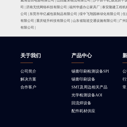
威海普田电器有限公司
|
山西建荣物流有限公司
|
沙子烘干机,煤泥烘干
司
|
济南无忧网络科技有限公司
|
福州华盛办公家具厂
|
泰安隆建工程机
公司
|
东莞市华亿威包装制品有限公司
|
绥中飞翔园林绿化有限公司
|
任
有限公司
|
重庆链升科技有限公司
|
山东省陆巡交通设施有限公司
|
广州
有限公司
|
关于我们
产品中心
公司简介
锡膏印刷检测设备SPI
公
解决方案
锡膏印刷设备
行
合作客户
SMT及周边相关产品
常
光学检测设备AOI
回流焊设备
配件耗材供应