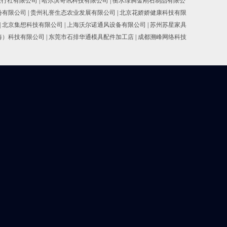
旅行社有限公司
|
哈尔滨奇讯科技有限公司
|
衡水绿腾金刚石制品有限公
份有限公司
|
贵州礼誉生态农业发展有限公司
|
北京花娇娇健康科技有限
|
北京集想科技有限公司
|
上海沃尔诺通风设备有限公司
|
苏州苏星家具
海）科技有限公司
|
东莞市石排华通模具配件加工店
|
成都溯峰网络科技