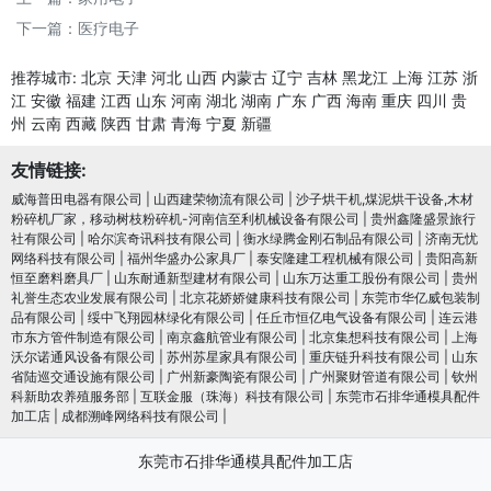
下一篇：
医疗电子
推荐城市:
北京
天津
河北
山西
内蒙古
辽宁
吉林
黑龙江
上海
江苏
浙
江
安徽
福建
江西
山东
河南
湖北
湖南
广东
广西
海南
重庆
四川
贵
州
云南
西藏
陕西
甘肃
青海
宁夏
新疆
友情链接:
威海普田电器有限公司
|
山西建荣物流有限公司
|
沙子烘干机,煤泥烘干设备,木材
粉碎机厂家，移动树枝粉碎机-河南信至利机械设备有限公司
|
贵州鑫隆盛景旅行
社有限公司
|
哈尔滨奇讯科技有限公司
|
衡水绿腾金刚石制品有限公司
|
济南无忧
网络科技有限公司
|
福州华盛办公家具厂
|
泰安隆建工程机械有限公司
|
贵阳高新
恒至磨料磨具厂
|
山东耐通新型建材有限公司
|
山东万达重工股份有限公司
|
贵州
礼誉生态农业发展有限公司
|
北京花娇娇健康科技有限公司
|
东莞市华亿威包装制
品有限公司
|
绥中飞翔园林绿化有限公司
|
任丘市恒亿电气设备有限公司
|
连云港
市东方管件制造有限公司
|
南京鑫航管业有限公司
|
北京集想科技有限公司
|
上海
沃尔诺通风设备有限公司
|
苏州苏星家具有限公司
|
重庆链升科技有限公司
|
山东
省陆巡交通设施有限公司
|
广州新豪陶瓷有限公司
|
广州聚财管道有限公司
|
钦州
科新助农养殖服务部
|
互联金服（珠海）科技有限公司
|
东莞市石排华通模具配件
加工店
|
成都溯峰网络科技有限公司
|
东莞市石排华通模具配件加工店