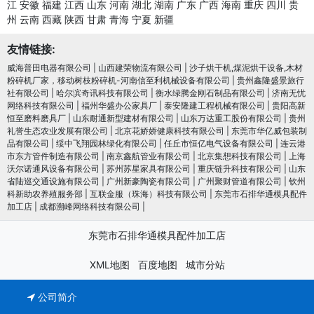
江
安徽
福建
江西
山东
河南
湖北
湖南
广东
广西
海南
重庆
四川
贵
州
云南
西藏
陕西
甘肃
青海
宁夏
新疆
友情链接:
威海普田电器有限公司
|
山西建荣物流有限公司
|
沙子烘干机,煤泥烘干设备,木材
粉碎机厂家，移动树枝粉碎机-河南信至利机械设备有限公司
|
贵州鑫隆盛景旅行
社有限公司
|
哈尔滨奇讯科技有限公司
|
衡水绿腾金刚石制品有限公司
|
济南无忧
网络科技有限公司
|
福州华盛办公家具厂
|
泰安隆建工程机械有限公司
|
贵阳高新
恒至磨料磨具厂
|
山东耐通新型建材有限公司
|
山东万达重工股份有限公司
|
贵州
礼誉生态农业发展有限公司
|
北京花娇娇健康科技有限公司
|
东莞市华亿威包装制
品有限公司
|
绥中飞翔园林绿化有限公司
|
任丘市恒亿电气设备有限公司
|
连云港
市东方管件制造有限公司
|
南京鑫航管业有限公司
|
北京集想科技有限公司
|
上海
沃尔诺通风设备有限公司
|
苏州苏星家具有限公司
|
重庆链升科技有限公司
|
山东
省陆巡交通设施有限公司
|
广州新豪陶瓷有限公司
|
广州聚财管道有限公司
|
钦州
科新助农养殖服务部
|
互联金服（珠海）科技有限公司
|
东莞市石排华通模具配件
加工店
|
成都溯峰网络科技有限公司
|
东莞市石排华通模具配件加工店
XML地图
百度地图
城市分站
公司简介